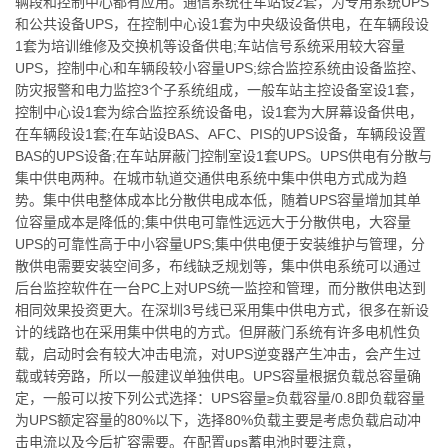
辆段和控制中心都有应用。通信系统在车站设2套，为专用系统UPS
和公共设备UPS，在控制中心设1套为中央级设备供电，在车辆段设
1套为培训维修及交换机等设备供电;车站信号系统采用较大容量
UPS，控制中心和车辆段较小容量UPS;综合监控系统由设备监控、
防灾报警和电力监控3个子系统组成，一般车站主控设备室设1套，
控制中心设1套为综合监控系统设备电，设1套为大屏幕设备供电，
在车辆段设1套;在车站设BAS、AFC、PIS的UPS设备，车辆段设置
BAS的UPS设备;在车站屏蔽门控制室设1套UPS。UPS供电有分散与
集中供电两种。在城市轨道交通供电系统中集中供电方式成为趋
势。集中供电整体成本比分散供电成本低，随着UPS容量增加其单
位容量成本是降低的;集中供电可靠性远远大于分散供电，大容量
UPS的可靠性高于中小容量UPS;集中供电便于安装维护与管理，分
散供电需要安装空间多，布线缺乏规划等，集中供电系统可以通过
后台监控软件在一台PC上对UPS统一监控和管理，而分散供电达到
相同效果投资更大。在深圳3号线已采用集中供电方式，很多在新设
计的线路也在采用集中供电的方式。但屏蔽门系统有许多电机性负
载，启动时会有较大冲击电流，对UPS逆变器产生冲击，会产生过
载或转旁路，所以一般建议单独供电。UPS容量根据负载总容量确
定，一般可以按下列公式选择：UPS容量≥负载容量/0.8即负载容量
为UPS额定容量的80%以下，选择80%负载主要是考虑负载启动冲
击电流以及今后扩容需要。在配置ups蓄电池时要注意，