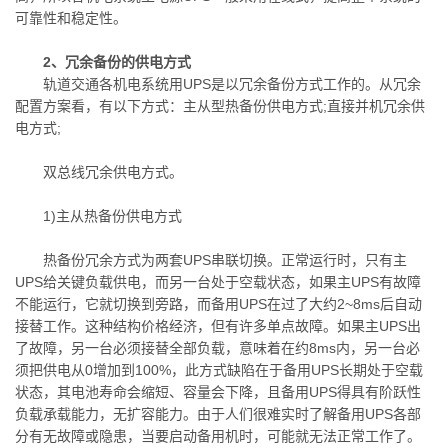
可靠性和稳定性。
2、冗余备份的供电方式
轨道交通各机电系统用UPS是以冗余备份方式工作的。从冗余
配置方案看，有以下方式：主从型热备份供电方式;直接并机冗余供
电方式;
双总线冗余供电方式。
1)主从热备份供电方式
热备份冗余方式为两套UPS串联切换。正常运行时，只有主
UPS给关键负载供电，而另一台处于空载状态，如果主UPS有故障
不能运行，它就切换到旁路，而备用UPS在过了大约2~8ms后自动
接替工作。这种结构价格经济，但有许多单点故障。如果主UPS出
了故障，另一台必须接替全部负载，意味着在约8ms内，另一台必
须把供电从0增加到100%，此方式缺陷在于备用UPS长期处于空载
状态，其电池寿命会缩短、容量会下降，且备用UPS得具有阶跃性
负载承载能力，无扩容能力。由于人们很难实时了解备用UPS各部
分有无故障或隐患，当要启动备用机时，可能就无法正常工作了。