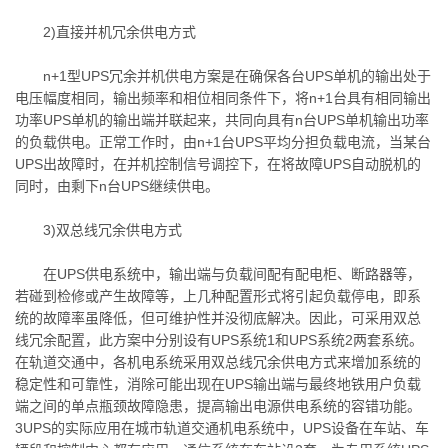
2)直接并机冗余供电方式
n+1型UPS冗余并机供电方案是在确保各台UPS单机的输出处于
电压幅度相同，输出频率和相位相同条件下，将n+1台具有相同输出
功率UPS单机的输出端并联起来，共同向具有n台UPS单机输出功率
的负载供电。正常工作时，由n+1台UPS平均分担负载电流，当某台
UPS出故障时，在并机控制信号调控下，在将故障UPS自动脱机的
同时，由剩下n台UPS继续供电。
3)双总线冗余供电方式
在UPS供电系统中，输出端与负载间配有配电柜、断路器等，
若碰到检修或产生故障等，上几种配置形式将引起负载停电，即系
统的故障率虽降低，但可维护性并没彻底解决。因此，可采用双总
线冗余配置，此方案中分别设有UPS系统1和UPS系统2两套系统。
在轨道交通中，各机电系统采用双总线冗余供电方式来增加系统的
稳定性和可靠性，消除可能出现在UPS输出端与最终地铁用户负载
端之间的单点瓶颈故障隐患，提高输出电源供电系统的容错功能。
3UPS的实际应用在城市轨道交通机电系统中，UPS设备在车站、车